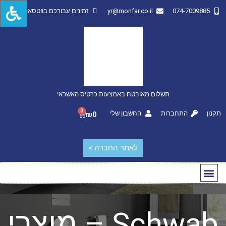
074-7009885
yr@monfar.co.il
זמינים עבורכם בווטסאפ
תשלום מאובטח באמצעות כרטיס האשראי
0
תקנון
התחברות
החשבון שלי
₪
0
לאתר החברה >
החשבון שלי
מותגים מובילים
Schwab – מוצרי