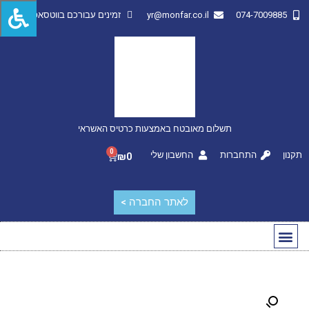
074-7009885
yr@monfar.co.il
זמינים עבורכם בווטסאפ
תשלום מאובטח באמצעות כרטיס האשראי
0
תקנון
התחברות
החשבון שלי
₪
0
לאתר החברה >
החשבון שלי
מותגים מובילים