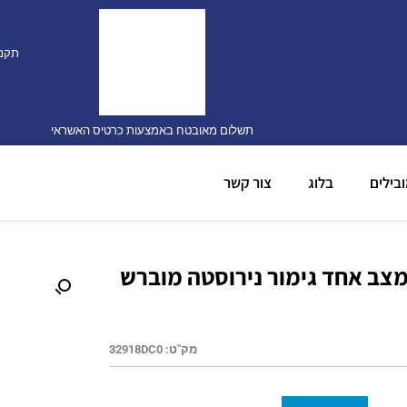
תקנו
תשלום מאובטח באמצעות כרטיס האשראי
בילים
בלוג
צור קשר
מצב אחד גימור נירוסטה מוברש
מק"ט:
32918DC0