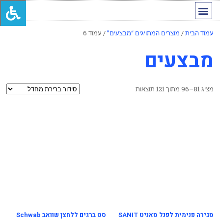
החשבון שלי
מותגים מובילים
עמוד הבית
/
מוצרים המתויגים “מבצעים”
/ עמוד 6
מבצעים
מציג 81–96 מתוך 121 תוצאות
סגירה פנימית לפנל סאניט SANIT
סט ברגים ללחצן שוואב Schwab