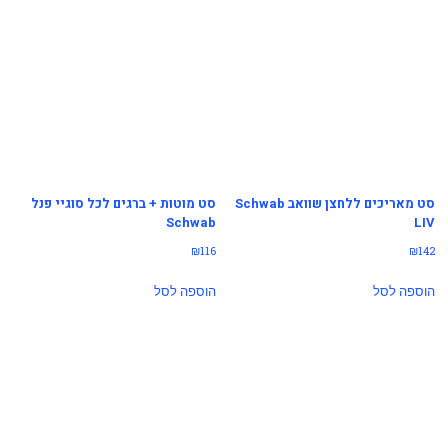
סט מאריכים ללחצן שוואב Schwab
סט מוטות + ברגים לכל סוגיי פנל
Schwab
LIV
₪
116
₪
142
הוספה לסל
הוספה לסל