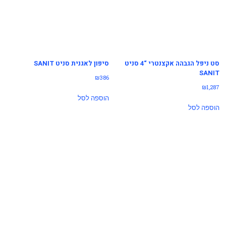
סט ניפל הגבהה אקצנטרי “4 סניט
סיפון לאגנית סניט SANIT
SANIT
₪
386
₪
1,287
הוספה לסל
הוספה לסל