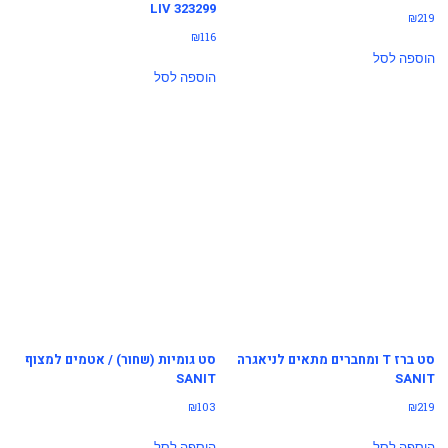
LIV 323299
₪
219
₪
116
הוספה לסל
הוספה לסל
סט ברז T ומחברים מתאים לניאגרה
סט גומיות (שחור) / אטמים למצוף
SANIT
SANIT
₪
103
₪
219
הוספה לסל
הוספה לסל