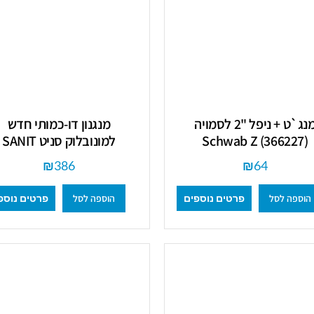
מנג`ט + ניפל "2 לסמויה
מנגנון דו-כמותי חדש
(366227) Schwab Z
למונובלוק סניט SANIT
₪
386
₪
64
הוספה לסל
הוספה לסל
פרטים נוספים
פרטים נוספ