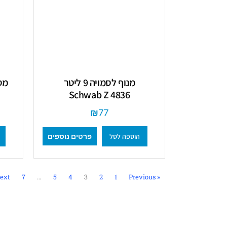
מנוף לסמויה 9 ליטר
מס
Schwab Z 4836
₪
77
הוספה לסל
פרטים נוספים
xt »
7
…
5
4
3
2
1
« Previous