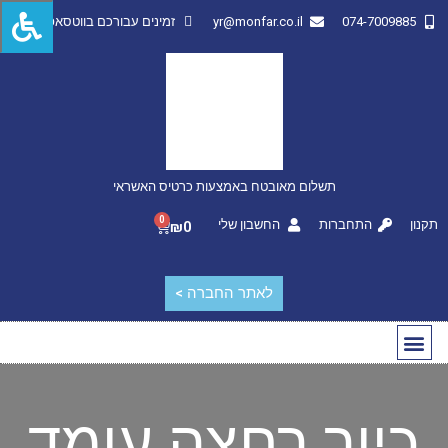
074-7009885
yr@monfar.co.il
זמינים עבורכם בווטסאפ
תשלום מאובטח באמצעות כרטיס האשראי
0
תקנון
התחברות
החשבון שלי
₪
0
לאתר החברה >
החשבון שלי
מותגים מובילים
כיור רחצה עומד