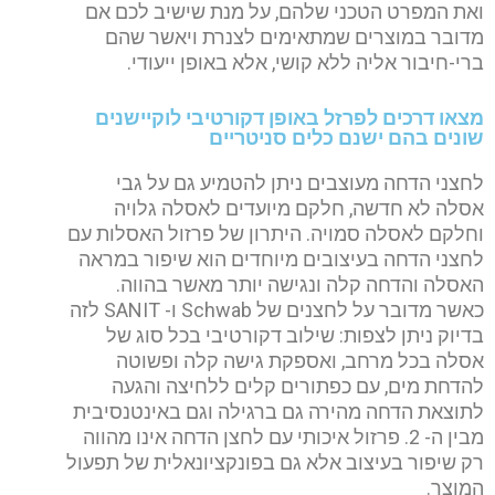
ואת המפרט הטכני שלהם, על מנת שישיב לכם אם
מדובר במוצרים שמתאימים לצנרת ויאשר שהם
ברי-חיבור אליה ללא קושי, אלא באופן ייעודי.
מצאו דרכים לפרזל באופן דקורטיבי לוקיישנים
שונים בהם ישנם כלים סניטריים
לחצני הדחה מעוצבים ניתן להטמיע גם על גבי
אסלה לא חדשה, חלקם מיועדים לאסלה גלויה
וחלקם לאסלה סמויה. היתרון של פרזול האסלות עם
לחצני הדחה בעיצובים מיוחדים הוא שיפור במראה
האסלה והדחה קלה ונגישה יותר מאשר בהווה.
כאשר מדובר על לחצנים של Schwab ו- SANIT לזה
בדיוק ניתן לצפות: שילוב דקורטיבי בכל סוג של
אסלה בכל מרחב, ואספקת גישה קלה ופשוטה
להדחת מים, עם כפתורים קלים ללחיצה והגעה
לתוצאת הדחה מהירה גם ברגילה וגם באינטנסיבית
מבין ה- 2. פרזול איכותי עם לחצן הדחה אינו מהווה
רק שיפור בעיצוב אלא גם בפונקציונאלית של תפעול
המוצר.