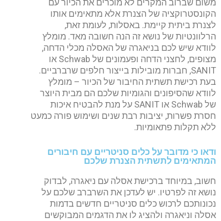
משום שברוב המקרים לא מוכרים את הכיור עם
הקונסטרוקציה של הצנרת אלא מתאימים אותו
לצנרת ביתית קיימת. באסלות, לעומת זאת,
הרלוונטיות של נושא זה הנה חשובה מאד. מומלץ
לוודא שיש לכם בניאגרה של האסלה מכלי הדחה,
מצופים, לחצני הדחה ופעמונים של Schwab או
SANIT, חברות מובילות בייצור חלפים שרברביים.
בעת רכישת תשתית החיבור של הכיור – מומלץ
לוודא שהסיפונים והגומיות שלכם הם מבית היוצר
של Schwab או SANIT על מנת להבטיח איכות
חסרת פשרות, יציבות רבת שנים ושימוש פורה כמעט
ללא תקלות פתאומיות.
ודאו כי מדובר על כלים סניטריים עם חיבורים
המתאימים לתשתית הצנרת שלכם
חשוב, במיוחד ברכישת אסלה עם ניאגרה, לבדוק
נושא זה לפרטיו. יש לעדכן את השרברב שלכם על
נכונותכם לרכוש כלים סניטריים חדשים בדמות
אסלה וניאגרה ולהציג לו את הדגמים המבוקשים