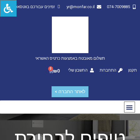
074-7009885
yr@monfar.co.il
זמינים עבורכם בווטסאפ
תשלום מאובטח באמצעות כרטיס האשראי
0
תקנון
התחברות
החשבון שלי
₪
0
לאתר החברה >
החשבון שלי
מותגים מובילים
טיפים לבחירת